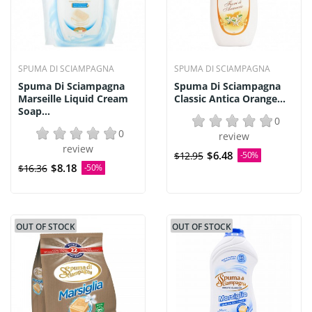
SPUMA DI SCIAMPAGNA
SPUMA DI SCIAMPAGNA
Spuma Di Sciampagna
Spuma Di Sciampagna
Marseille Liquid Cream
Classic Antica Orange...
Soap...
0
0
review
review
$6.48
$12.95
-50%
$8.18
$16.36
-50%
OUT OF STOCK
OUT OF STOCK