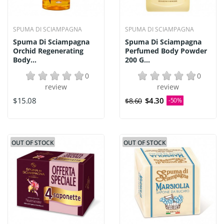
SPUMA DI SCIAMPAGNA
SPUMA DI SCIAMPAGNA
Spuma Di Sciampagna
Spuma Di Sciampagna
Orchid Regenerating
Perfumed Body Powder
Body...
200 G...
0
0
review
review
$15.08
$4.30
$8.60
-50%
OUT OF STOCK
OUT OF STOCK