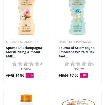
SPUMA DI SCIAMPAGNA
SPUMA DI SCIAMPAGNA
Spuma Di Sciampagna
Spuma Di Sciampagna
Moisturizing Almond
Emollient White Musk
Milk...
And...
0
0
review
review
$4.86
$7.00
$9.72
-50%
$13.99
-50%