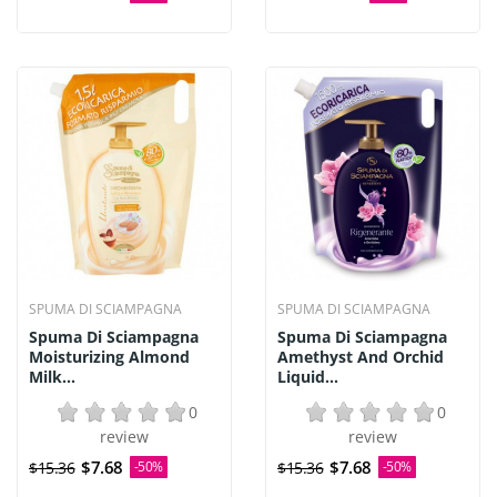
SPUMA DI SCIAMPAGNA
SPUMA DI SCIAMPAGNA
Spuma Di Sciampagna
Spuma Di Sciampagna
Moisturizing Almond
Amethyst And Orchid
Milk...
Liquid...
0
0
review
review
$7.68
$7.68
$15.36
-50%
$15.36
-50%