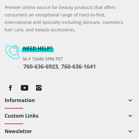
Premier online source for beauty products that offers
consumers an exceptional range of hard-to-find,
international and specialty including skincare, cosmetics,
hair care, and beauty accessories.
NEED HELP?
M-F 10AM-5PM PST
760-636-6923, 760-636-1641
Information
keyboard_arrow_down
Custom Links
keyboard_arrow_down
Newsletter
keyboard_arrow_down