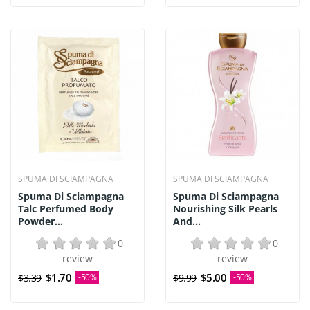
SPUMA DI SCIAMPAGNA
SPUMA DI SCIAMPAGNA
Spuma Di Sciampagna
Spuma Di Sciampagna
Talc Perfumed Body
Nourishing Silk Pearls
Powder...
And...
0
0
review
review
$1.70
$5.00
$3.39
-50%
$9.99
-50%