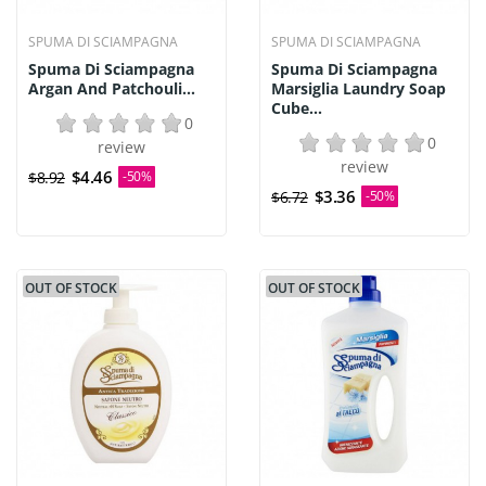
SPUMA DI SCIAMPAGNA
SPUMA DI SCIAMPAGNA
Spuma Di Sciampagna
Spuma Di Sciampagna
Argan And Patchouli...
Marsiglia Laundry Soap
Cube...
0
0
review
review
$4.46
$8.92
-50%
$3.36
$6.72
-50%
OUT OF STOCK
OUT OF STOCK