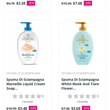
$3.38
$7.68
$6.76
-50%
$15.36
-50%
SPUMA DI SCIAMPAGNA
SPUMA DI SCIAMPAGNA
Spuma Di Sciampagna
Spuma Di Sciampagna
Marseille Liquid Cream
White Musk And Tiare
Soap...
Flower...
0
0
review
review
$5.48
$3.68
$10.95
-50%
$7.36
-50%