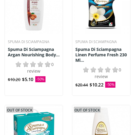
SPUMA DI SCIAMPAGNA
SPUMA DI SCIAMPAGNA
Spuma Di Sciampagna
Spuma Di Sciampagna
Argan Nourishing Body...
Linen Perfume Fresh 230
Ml...
0
0
review
review
$5.10
$10.20
-50%
$10.22
$20.44
-50%
OUT OF STOCK
OUT OF STOCK