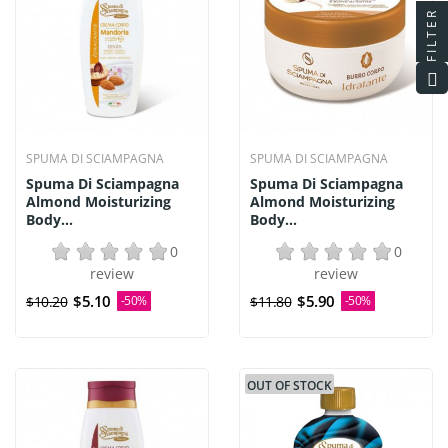
FILTER
SPUMA DI SCIAMPAGNA
SPUMA DI SCIAMPAGNA
Spuma Di Sciampagna
Spuma Di Sciampagna
Almond Moisturizing
Almond Moisturizing
Body...
Body...
0
0
review
review
$5.10
$5.90
$10.20
-50%
$11.80
-50%
OUT OF STOCK